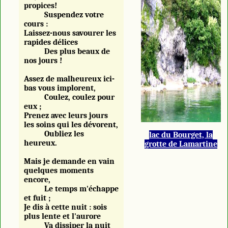
propices!
Suspendez votre
cours :
Laissez-nous savourer les
rapides délices
Des plus beaux de
nos jours !
Assez de malheureux ici-
bas vous implorent,
Coulez, coulez pour
eux ;
Prenez avec leurs jours
les soins qui les dévorent,
Oubliez les
lac du Bourget, la
heureux.
grotte de Lamartine
Mais je demande en vain
quelques moments
encore,
Le temps m'échappe
et fuit ;
Je dis à cette nuit : sois
plus lente et l'aurore
Va dissiper la nuit