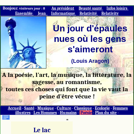
Bonjour.
Au président
Beauté santé
Infos loisirs
visiteurs jour : 8
Ensemble
Jean
Informatique
Relativité
Relativity
Un jour d'épaules
nues où les gens
s'aimeront
(Louis Aragon)
A la poésie, l'art, la musique, la littérature, la
sagesse, au romantisme,
toutes ces choses qui font que la vie vaut la
peine d'être vécue !
Accueil
-
Santé
-
Musique
-
Culture
-
Classique
-
Ecologie
-
Femmes
illustres
-
Les Hommes
-
Humains
-
Poésie
-
Plan du site
-
HI
Le lac