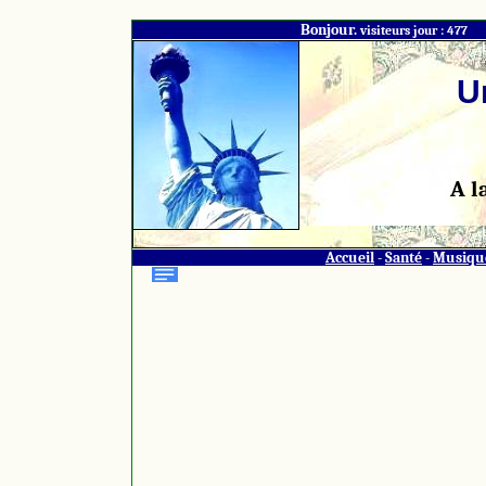
Bonjour.
visiteurs jour : 477
U
A l
Accueil
-
Santé
-
Musiqu