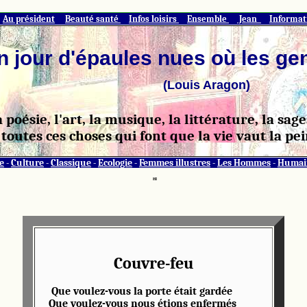
Au président
Beauté santé
Infos loisirs
Ensemble
Jean
Informa
n jour d'épaules nues où les ge
(Louis Aragon)
a poésie, l'art, la musique, la littérature, la sa
toutes ces choses qui font que la vie vaut la pei
e
-
Culture
-
Classique
-
Ecologie
-
Femmes illustres
-
Les Hommes
-
Humai
HI
Couvre-feu
Que voulez-vous la porte était gardée
Que voulez-vous nous étions enfermés