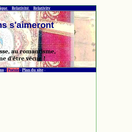
tique
Relativité
Relativity
ns s'aimeront
gesse, au romantisme,
ne d'être vécue !
ns
-
Poésie
-
Plan du site
-