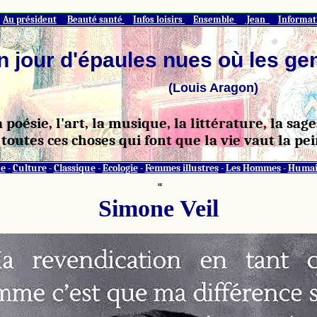
Au président
Beauté santé
Infos loisirs
Ensemble
Jean
Informa
n jour d'épaules nues où les ge
(Louis Aragon)
a poésie, l'art, la musique, la littérature, la sa
toutes ces choses qui font que la vie vaut la pei
e
-
Culture
-
Classique
-
Ecologie
-
Femmes illustres
-
Les Hommes
-
Humai
HI
Simone Veil