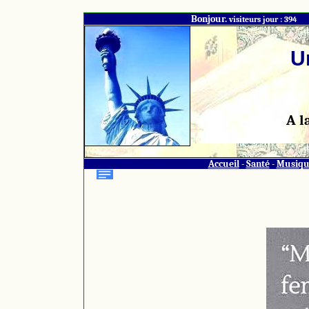
Bonjour.
visiteurs jour : 394
U
A l
Accueil
-
Santé
-
Musiqu