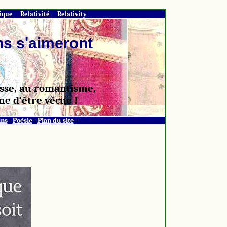
tique
Relativité
Relativity
ns s'aimeront
gesse, au romantisme,
ne d'être vécue !
ns
-
Poésie
-
Plan du site
-