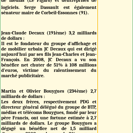
de médias (Le Figaro) et dentreprises de
logiciels. Serge Dassault est également
sénateur maire de Corbeil-Essonnes (91).
Jean-Claude Decaux (191ème) 3,2 milliards
de dollars :
Il est le fondateur du groupe d'affichage et
de mobilier urbain JC Decaux qui est dirigé
aujourd'hui par ses fils Jean-Charles et Jean-
François. En 2008, JC Decaux a vu son
bénéfice net chuter de 51% à 108 millions
d'euros, victime du ralentissement du
marché publicitaire.
Martin et Olivier Bouygues (234ème) 2,7
milliards de dollars :
Les deux frères, respectivement PDG et
directeur général délégué du groupe de BTP,
médias et télécoms Bouygues, fondé par leur
père Francis, ont une fortune estimée à 2,7
milliards de dollars. Le groupe Bouygues a
dégagé un bénéfice net de 1,5 milliard