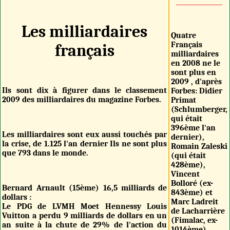
Les milliardaires
Quatre
Français
français
milliardaires
en 2008 ne le
sont plus en
2009 , d'après
Ils sont dix à figurer dans le classement
Forbes: Didier
2009 des milliardaires du magazine Forbes.
Primat
(Schlumberger,
qui était
396ème l'an
Les milliardaires sont eux aussi touchés par
dernier),
la crise, de 1.125 l'an dernier Ils ne sont plus
Romain Zaleski
que 793 dans le monde.
(qui était
428ème),
Vincent
Bolloré (ex-
Bernard Arnault (15ème) 16,5 milliards de
843ème) et
dollars :
Marc Ladreit
Le PDG de LVMH Moet Hennessy Louis
de Lacharrière
Vuitton a perdu 9 milliards de dollars en un
(Fimalac, ex-
an suite à la chute de 29% de l'action du
1014ème).