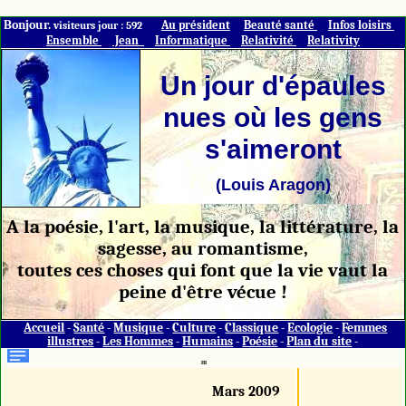
Bonjour.
Au président
Beauté santé
Infos loisirs
visiteurs jour : 592
Ensemble
Jean
Informatique
Relativité
Relativity
Un jour d'épaules
nues où les gens
s'aimeront
(Louis Aragon)
A la poésie, l'art, la musique, la littérature, la
sagesse, au romantisme,
toutes ces choses qui font que la vie vaut la
peine d'être vécue !
Accueil
-
Santé
-
Musique
-
Culture
-
Classique
-
Ecologie
-
Femmes
illustres
-
Les Hommes
-
Humains
-
Poésie
-
Plan du site
-
HI
Mars 2009