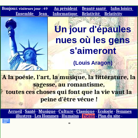
Bonjour.
Au président
Beauté santé
Infos loisirs
visiteurs jour : 49
Ensemble
Jean
Informatique
Relativité
Relativity
Un jour d'épaules
nues où les gens
s'aimeront
(Louis Aragon)
A la poésie, l'art, la musique, la littérature, la
sagesse, au romantisme,
toutes ces choses qui font que la vie vaut la
peine d'être vécue !
Accueil
-
Santé
-
Musique
-
Culture
-
Classique
-
Ecologie
-
Femmes
illustres
-
Les Hommes
-
Humains
-
Poésie
-
Plan du site
-
HI