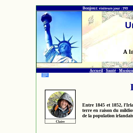
Bonjour.
visiteurs jour : 292
U
A l
Accueil
-
Santé
-
Musiqu
Entre 1845 et 1852, l'I
terre en raison du mildio
de la population irlandai
Claire