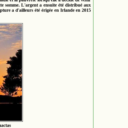
tte somme. L'argent a ensuite été distribué aux
pture a d'ailleurs été érigée en Irlande en 2015
hactas