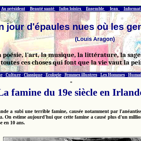
Au président
Beauté santé
Infos loisirs
Ensemble
Jean
Informat
n jour d'épaules nues où les ge
(Louis Aragon)
a poésie, l'art, la musique, la littérature, la sa
toutes ces choses qui font que la vie vaut la pei
e
-
Culture
-
Classique
-
Ecologie
-
Femmes illustres
-
Les Hommes
-
Humai
HI
La famine du 19e siècle en Irland
rlande a subi une terrible famine, causée notamment par l'anéan
u. On estime aujourd'hui que cette famine a causé plus d'un millio
se en 10 ans.