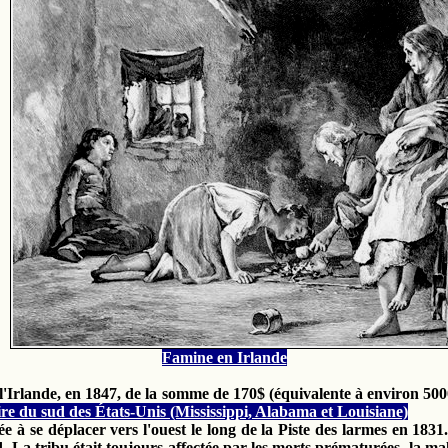
Famine en Irlande
à l'Irlande, en 1847, de la somme de 170$ (équivalente à environ 50
re du sud des États-Unis (Mississippi, Alabama et Louisiane)
ée à se déplacer vers l'ouest le long de la Piste des larmes en 183
 La tribu était toujours affectée par les morts prématurées, la mal