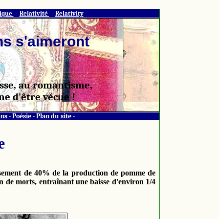
ique
Relativité
Relativity
ns s'aimeront
gesse, au romantisme,
ne d'être vécue !
ns
-
Poésie
-
Plan du site
-
e
tissement de 40% de la production de pomme de
n de morts, entraînant une baisse d'environ 1/4