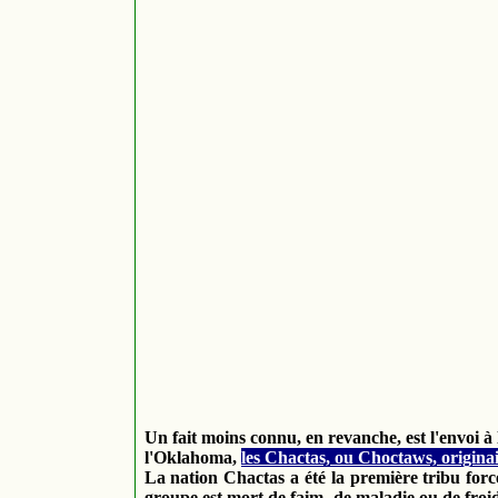
Un fait moins connu, en revanche, est l'envoi 
l'Oklahoma,
les Chactas, ou Choctaws, originai
La nation Chactas a été la première tribu forc
groupe est mort de faim, de maladie ou de froid.