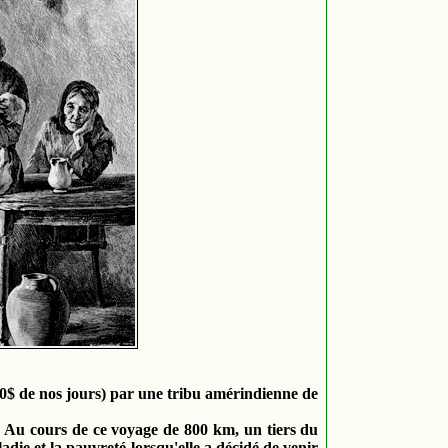
00$ de nos jours) par une tribu amérindienne de
1. Au cours de ce voyage de 800 km, un tiers du
adie et la pauvreté lorsqu'elle a décidé de venir